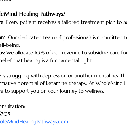
eMind Healing Pathways?
re
: Every patient receives a tailored treatment plan to a
eam
: Our dedicated team of professionals is committed t
ll-being.
us
: We allocate 10% of our revenue to subsidize care for
belief that healing is a fundamental right.
e is struggling with depression or another mental health 
ormative potential of ketamine therapy. At WholeMind H
e to support you on your journey to wellness.
onsultation:
-6705
oleMindHealingPathways.com