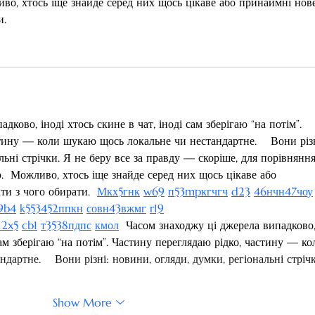
во, хтось іще знайде серед них щось цікаве або принаймні нове
. 
ково, іноді хтось скине в чат, іноді сам зберігаю “на потім”. 
тину — коли шукаю щось локальне чи нестандартне.    Вони різн
льні стрічки. Я не беру все за правду — скоріше, для порівняння
  Можливо, хтось іще знайде серед них щось цікаве або 
и з чого обирати.  
М
к
х
5
г
нк
w69
п
53
mp
кг
чг
ч
d23
46
н
чн
47
чо
у
9
b4
k55
34
52
пп
кн
с
о
вн
43
вж
мг
r19
1
2x5
cb1
т
35
38
пд
пс
км
ол
  Часом знаходжу ці джерела випадково,
 сам зберігаю “на потім”. Частину переглядаю рідко, частину — ко
артне.    Вони різні: новини, огляди, думки, регіональні стрічк
Show More