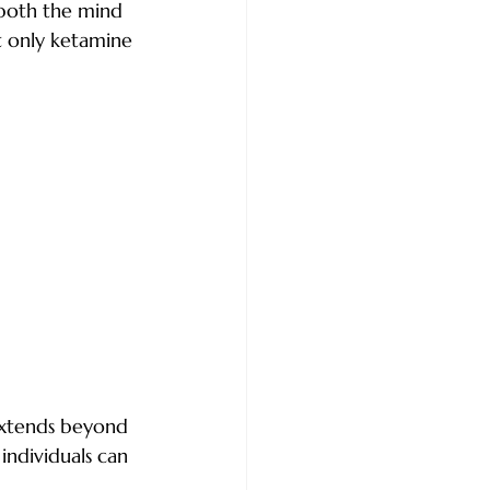
 both the mind 
 only ketamine 
extends beyond 
ndividuals can 