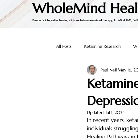
WholeMind Heal
Prescott's integrative healing clinic — ketamine-assisted therapy, ExoMind TMS, EmT
All Posts
Ketamine Research
W
Paul Neil
May 16, 2
Ketamine
Depressi
Updated:
Jul 1, 2024
In recent years, ke
individuals struggli
Healing Pathways in 