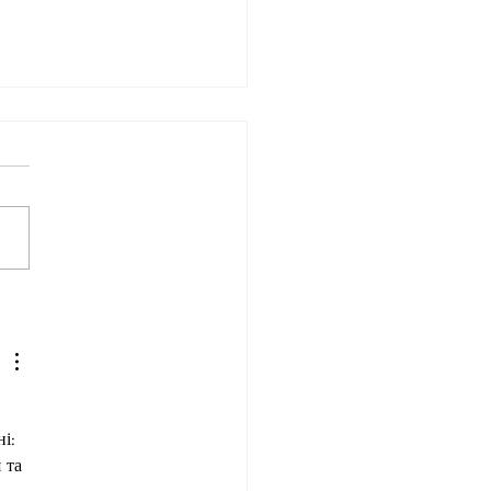
 Is Ketamine Therapy? A
lete Guide for Prescott,
ona Residents
і: 
 та 