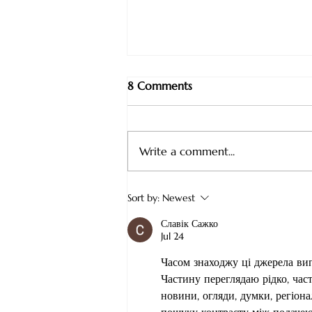
8 Comments
Write a comment...
5 Signs You Might Be Ready
Sort by:
Newest
for a Deeper Level of Healing
Славік Сажко
Jul 24
Часом знаходжу ці джерела випад
Частину переглядаю рідко, час
новини, огляди, думки, регіона