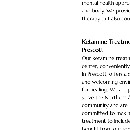
mental health appro
and body. We provid
therapy but also coun
Ketamine Treatme
Prescott
Our ketamine treat
center, conveniently
in Prescott, offers a 
and welcoming envi
for healing. We are 
serve the Northern 
community and are 
committed to making
treatment to includ
benefit from our ser