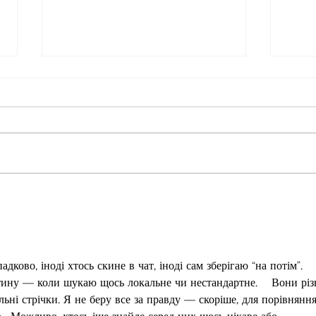
5 Techniques For Anxiety
What
Relief — And Why They
Comp
Work
Ariz
ково, іноді хтось скине в чат, іноді сам зберігаю “на потім”. 
тину — коли шукаю щось локальне чи нестандартне.    Вони різн
льні стрічки. Я не беру все за правду — скоріше, для порівняння