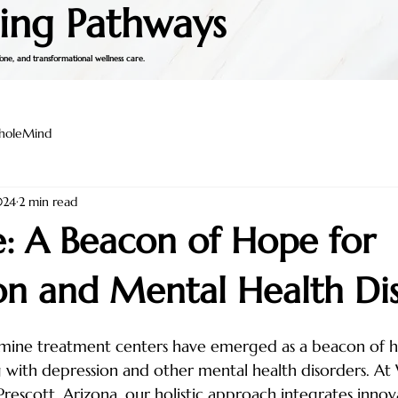
ing Pathways
one, and transformational wellness care.
holeMind
024
2 min read
: A Beacon of Hope for
on and Mental Health Di
tamine treatment centers have emerged as a beacon of h
ng with depression and other mental health disorders. A
Prescott, Arizona, our holistic approach integrates inno