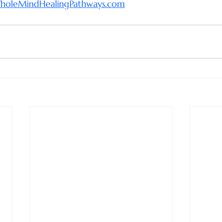
oleMindHealingPathways.com