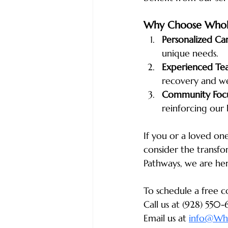
Why Choose Whol
Personalized Ca
unique needs.
Experienced T
recovery and we
Community Foc
reinforcing our 
If you or a loved on
consider the transf
Pathways, we are her
To schedule a free c
Call us at (928) 550
Email us at 
info@Wh