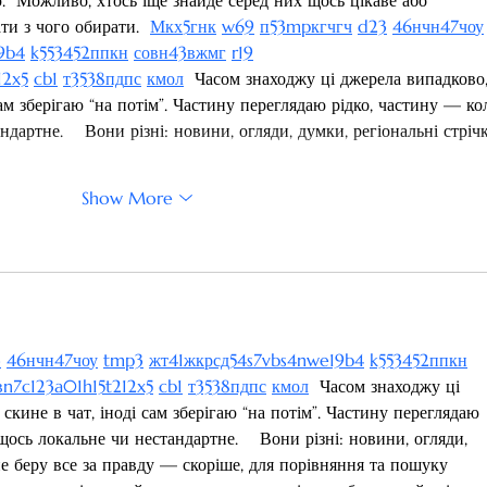
  Можливо, хтось іще знайде серед них щось цікаве або 
и з чого обирати.  
М
к
х
5
г
нк
w69
п
53
mp
кг
чг
ч
d23
46
н
чн
47
чо
у
9
b4
k55
34
52
пп
кн
с
о
вн
43
вж
мг
r19
1
2x5
cb1
т
35
38
пд
пс
км
ол
  Часом знаходжу ці джерела випадково,
 сам зберігаю “на потім”. Частину переглядаю рідко, частину — ко
артне.    Вони різні: новини, огляди, думки, регіональні стрічк
Show More
3
46
н
чн
47
чо
у
tmp3
жт
41
ж
кр
сд
54
s7
vb
s4
nw
e19
b4
k55
34
52
пп
кн
в
n7
c123
a01
h15
t21
2x5
cb1
т
35
38
пд
пс
км
ол
  Часом знаходжу ці 
 скине в чат, іноді сам зберігаю “на потім”. Частину переглядаю 
ось локальне чи нестандартне.    Вони різні: новини, огляди, 
не беру все за правду — скоріше, для порівняння та пошуку 