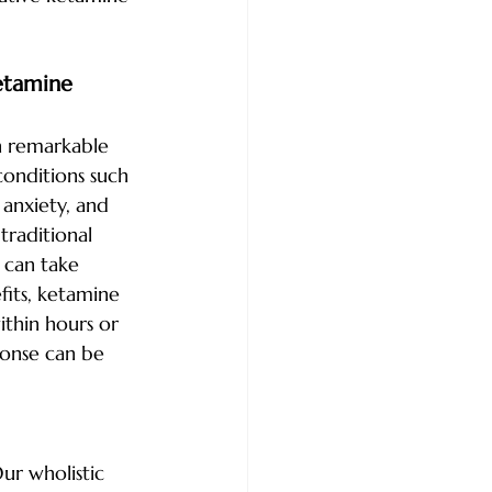
etamine 
 remarkable 
conditions such 
 anxiety, and 
traditional 
 can take 
its, ketamine 
ithin hours or 
ponse can be 
ur wholistic 