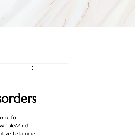
sorders
ope for 
t WholeMind 
vative ketamine 