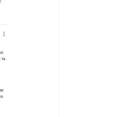
. 
і: 
 та 
 
ли 
и. 