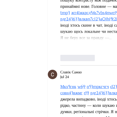
пошуку контрасту між подачею.
принаймні нове. Головне — мат
tmp3
жт
41
ж
кр
сд
54
s7
vb
s4
nw
e1
рд
r24
36
33
вл
кв
n7
c123
a01
h15
t2
іноді хтось скине в чат, іноді
шукаю щось локальне чи нестанд
Я не беру все за правду —…
Like
Reply
Славік Сажко
Jul 24
М
к
х
5
г
нк
w69
п
53
mp
кг
чг
ч
d2
с
о
вн
43
вж
мг
r19
рд
r24
36
33
вл
к
джерела випадково, іноді хтось
рідко, частину — коли шукаю щ
думки, регіональні стрічки. Я 