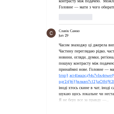
контрасту між подачею.  Можли
Головне — мати з чого обирати
Like
Reply
Славік Сажко
Jun 29
Часом знаходжу ці джерела випад
Частину переглядаю рідко, час
новини, огляди, думки, регіона
пошуку контрасту між подачею.
принаймні нове. Головне — мат
tmp3
жт
41
ж
кр
сд
54
s7
vb
s4
nw
e1
рд
r24
36
33
вл
кв
n7
c123
a01
h15
t2
іноді хтось скине в чат, іноді
шукаю щось локальне чи нестанд
Я не беру все за правду —…