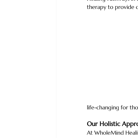
therapy to provide 
life-changing for th
Our Holistic Appr
At WholeMind Healin