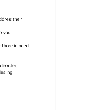
ddress their 
o your 
 those in need, 
disorder, 
ealing 